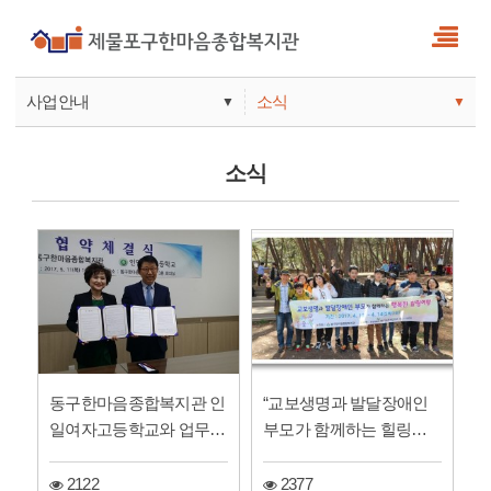
사업안내
소식
▼
▼
사업안내
소식
소식
기관안내
서비스
참여
동구한마음종합복지관 인
“교보생명과 발달장애인
일여자고등학교와 업무협
부모가 함께하는 힐링여
약 체결
행”
2122
2377