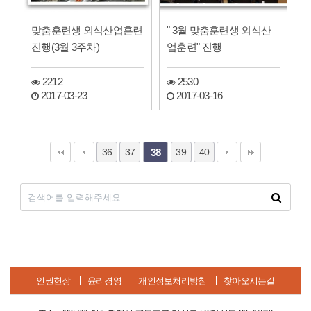
맞춤훈련생 외식산업훈련
" 3월 맞춤훈련생 외식산
진행(3월 3주차)
업훈련" 진행
2212
2530
2017-03-23
2017-03-16
36
37
39
40
38
인권헌장
윤리경영
개인정보처리방침
찾아오시는길