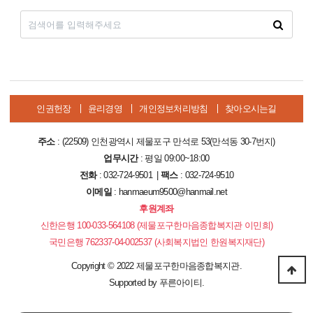
인권헌장
윤리경영
개인정보처리방침
찾아오시는길
주소
: (22509) 인천광역시 제물포구 만석로 53(만석동 30-7번지)
업무시간
: 평일 09:00~18:00
전화
: 032-724-9501 |
팩스
: 032-724-9510
이메일
: hanmaeum9500@hanmail.net
후원계좌
신한은행 100-033-564108 (제물포구한마음종합복지관 이민희)
국민은행 762337-04-002537 (사회복지법인 한원복지재단)
Copyright
©
2022 제물포구한마음종합복지관.
Supported by
푸른아이티.