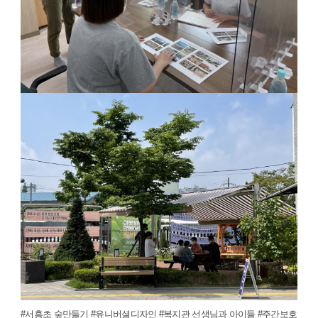
#서흥초 숲만들기 #유니버셜디자인 #복지관 선생님과 아이들 #주간보호