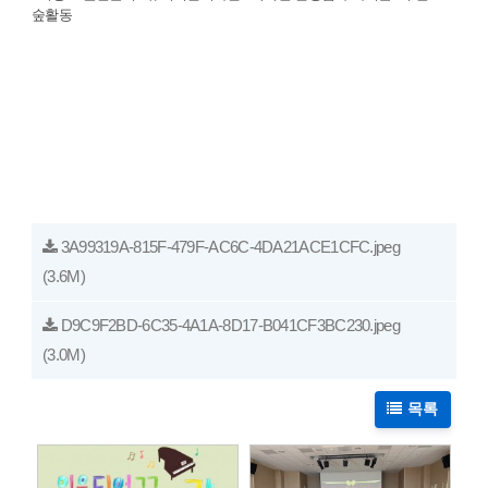
숲활동
3A99319A-815F-479F-AC6C-4DA21ACE1CFC.jpeg
(3.6M)
D9C9F2BD-6C35-4A1A-8D17-B041CF3BC230.jpeg
(3.0M)
목록