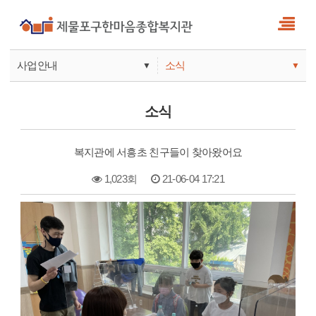
사업안내
소식
▼
▼
사업안내
소식
소식
기관안내
서비스
복지관에 서흥초 친구들이 찾아왔어요
참여
1,023회
21-06-04 17:21
본문