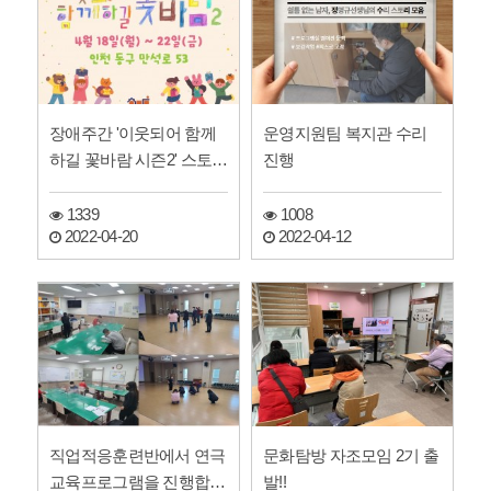
장애주간 '이웃되어 함께
운영지원팀 복지관 수리
하길 꽃바람 시즌2' 스토리
진행
1
1339
1008
2022-04-20
2022-04-12
직업적응훈련반에서 연극
문화탐방 자조모임 2기 출
교육프로그램을 진행합니
발!!