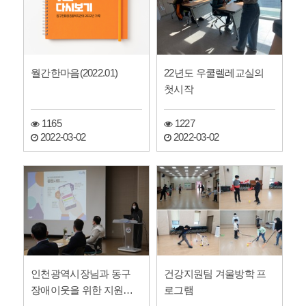
월간한마음(2022.01)
22년도 우쿨렐레교실의
첫시작
1165
1227
2022-03-02
2022-03-02
인천광역시장님과 동구
건강지원팀 겨울방학 프
장애이웃을 위한 지원방
로그램