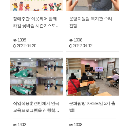
장애주간 '이웃되어 함께
운영지원팀 복지관 수리
하길 꽃바람 시즌2' 스토리
진행
1
1339
1008
2022-04-20
2022-04-12
직업적응훈련반에서 연극
문화탐방 자조모임 2기 출
교육프로그램을 진행합니
발!!
다.
1402
1308