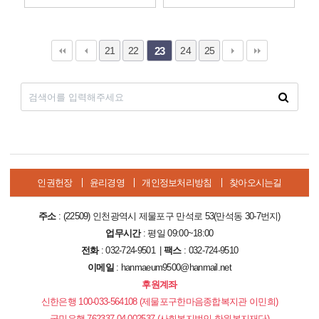
21
22
24
25
23
인권헌장
윤리경영
개인정보처리방침
찾아오시는길
주소
: (22509) 인천광역시 제물포구 만석로 53(만석동 30-7번지)
업무시간
: 평일 09:00~18:00
전화
: 032-724-9501 |
팩스
: 032-724-9510
이메일
: hanmaeum9500@hanmail.net
후원계좌
신한은행 100-033-564108 (제물포구한마음종합복지관 이민희)
국민은행 762337-04-002537 (사회복지법인 한원복지재단)