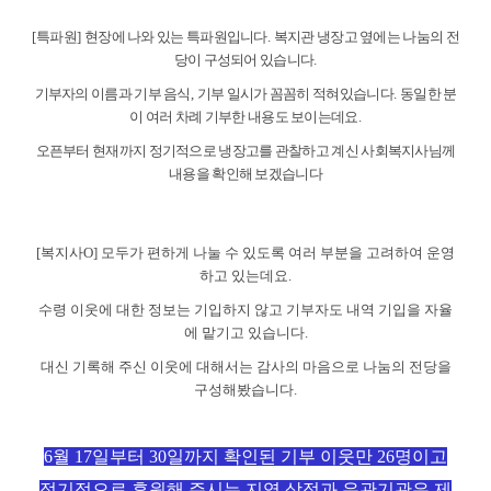
[
특파원
]
현장에 나와 있는 특파원입니다
.
복지관 냉장고 옆에는 나눔의 전
당이 구성되어 있습니다
.
기부자의 이름과 기부 음식
,
기부 일시가 꼼꼼히 적혀있습니다
.
동일한 분
이 여러 차례 기부한 내용도 보이는데요
.
오픈부터 현재까지 정기적으로 냉장고를 관찰하고 계신 사회복지사님께
내용을 확인해 보겠습니다
[
복지사
O]
모두가 편하게 나눌 수 있도록 여러 부분을 고려하여 운영
하고 있는데요
.
수령 이웃에 대한 정보는 기입하지 않고 기부자도 내역 기입을 자율
에 맡기고 있습니다
.
대신 기록해 주신 이웃에 대해서는 감사의 마음으로 나눔의 전당을
구성해봤습니다
.
6
월
17
일부터
30
일까지 확인된 기부 이웃만
26
명이고
정기적으로 후원해 주시는 지역 상점과 유관기관은 제