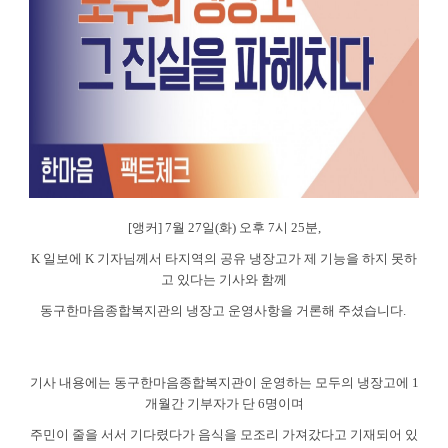
[
앵커
] 7
월
27
일
(
화
)
오후
7
시
25
분
,
K
일보에
K
기자님께서 타지역의 공유 냉장고가 제 기능을 하지 못하
고 있다는 기사와 함께
동구한마음종합복지관의 냉장고 운영사항을 거론해 주셨습니다
.
기사 내용에는 동구한마음종합복지관이 운영하는 모두의 냉장고에
1
개월간 기부자가 단
6
명이며
주민이 줄을 서서 기다렸다가 음식을 모조리 가져갔다고 기재되어 있