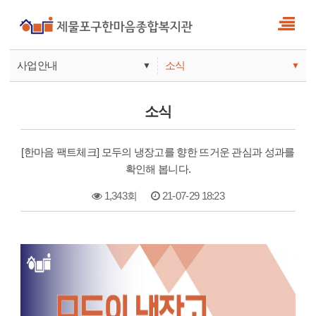
사업안내
소식
▼
▼
사업안내
소식
소식
기관안내
서비스
[한마음 팩트체크] 모두의 냉장고를 향한 뜨거운 관심과 성과를
참여
확인해 봅니다.
1,343회
21-07-29 18:23
본문