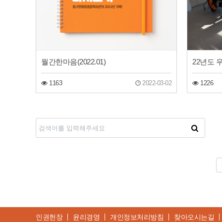
월간한마음(2022.01)
22년도
1163
2022-03-02
1226
다음
맨끝
인권헌장
윤리경영
개인정보처리방침
찾아오시는길