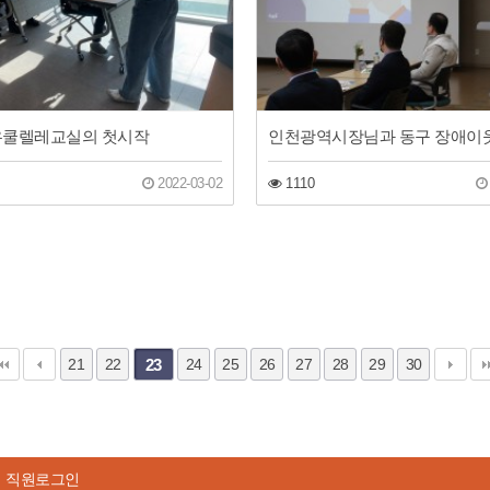
 우쿨렐레교실의 첫시작
2022-03-02
1110
21
22
23
24
25
26
27
28
29
30
직원로그인