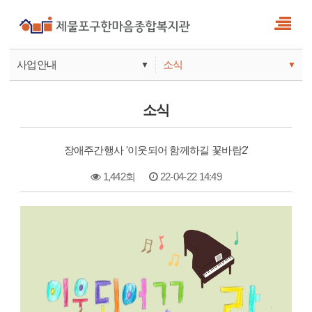
사업안내
소식
▼
▼
사업안내
소식
소식
기관안내
서비스
장애주간행사 '이웃되어 함께하길 꽃바람2'
참여
1,442회
22-04-22 14:49
본문