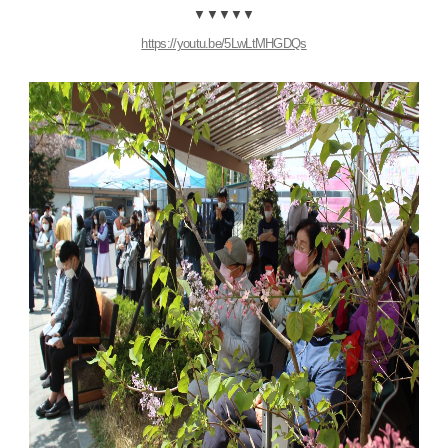
▼▼▼▼▼
https://youtu.be/5LwLtMHGDQs