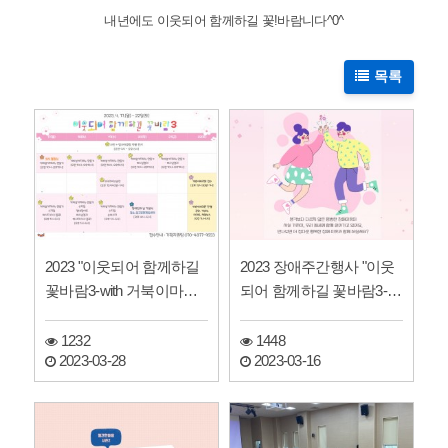
내년에도 이웃되어 함께하길 꽃!바람니다^0^
목록
2023 "이웃되어 함께하길
2023 장애주간행사 "이웃
꽃바람3-with 거북이마라
되어 함께하길 꽃바람3-wit
톤" 진행 일정표…
h 거북이마라톤"…
1232
1448
2023-03-28
2023-03-16