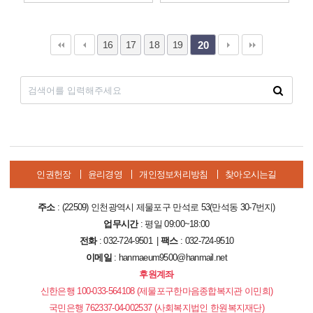
16
17
18
19
20
인권헌장
윤리경영
개인정보처리방침
찾아오시는길
주소
: (22509) 인천광역시 제물포구 만석로 53(만석동 30-7번지)
업무시간
: 평일 09:00~18:00
전화
: 032-724-9501 |
팩스
: 032-724-9510
이메일
: hanmaeum9500@hanmail.net
후원계좌
신한은행 100-033-564108 (제물포구한마음종합복지관 이민희)
국민은행 762337-04-002537 (사회복지법인 한원복지재단)