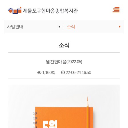
사업안내
소식
▼
▼
사업안내
소식
소식
기관안내
서비스
월간한마음(2022.05)
참여
1,160회
22-06-24 16:50
본문