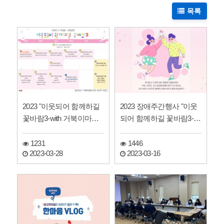
목록
2023 "이웃되어 함께하길
2023 장애주간행사 "이웃
꽃바람3-with 거북이마라
되어 함께하길 꽃바람3-wit
톤" 진행 일정표…
h 거북이마라톤"…
1231
1446
2023-03-28
2023-03-16