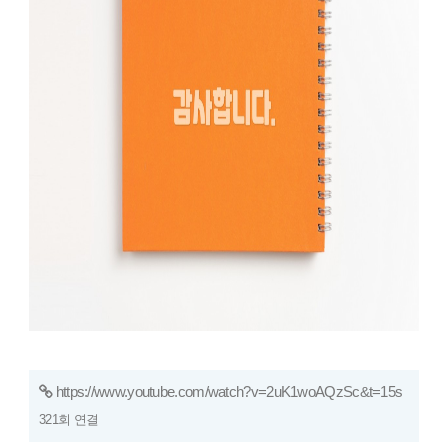
https://www.youtube.com/watch?v=2uK1woAQzSc&t=15s
321회 연결