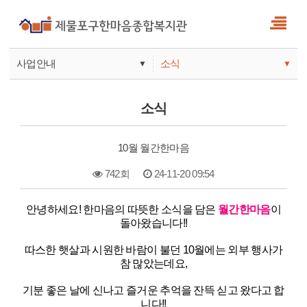
사업안내
소식
▼
▼
사업안내
소식
소식
기관안내
서비스
10월 월간한마음
참여
742회
24-11-20 09:54
본문
안녕하세요! 한마음의 따뜻한 소식을 담은
월간한마음
이
돌아왔습니다!!
따스한 햇살과 시원한 바람이 불던 10월에는 외부 행사가
참 많았는데요,
기분 좋은 날에 신나고 즐거운 추억을 잔뜩 싣고 왔다고 합
니다!!