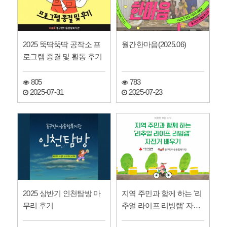
2025 뚝딱뚝딱 공작소 프
월간한마음(2025.06)
로그램 종결 및 활동 후기
805
783
2025-07-31
2025-07-23
2025 상반기 인천탐방 마
지역 주민과 함께 하는 '리
무리 후기
추얼 라이프 리빙랩' 자전
거 배우기(화수정원…