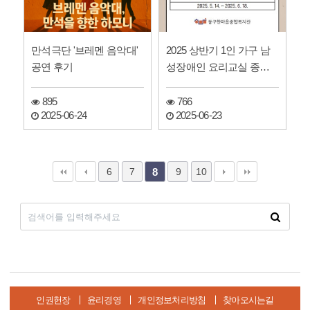
만석극단 '브레멘 음악대'
2025 상반기 1인 가구 남
공연 후기
성장애인 요리교실 종결
및 활동 후기
895
766
2025-06-24
2025-06-23
6
7
9
10
8
인권헌장
윤리경영
개인정보처리방침
찾아오시는길