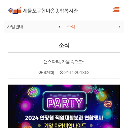
사업안내
소식
▼
▼
사업안내
소식
소식
기관안내
서비스
댄스파티, 가을속으로~
참여
924회
24-11-20 18:52
본문