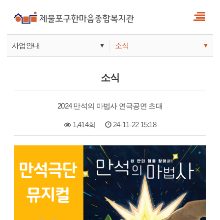
사업안내
소식
▼
▼
사업안내
소식
소식
기관안내
서비스
2024 만석의 마법사 연극공연 초대
참여
1,414회
24-11-22 15:18
본문