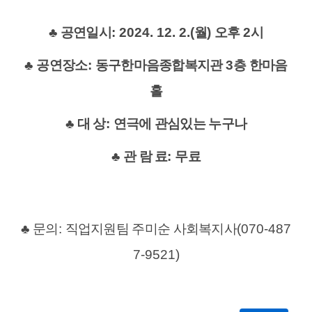
♣
공연일시
: 2024. 12. 2.(
월
)
오후
2
시
♣
공연장소
:
동구한마음종합복지관
3
층 한마음
홀
♣
대 상
:
연극에 관심있는 누구나
♣
관 람 료
:
무료
♣
문의
:
직업지원팀 주미순 사회복지사
(070-487
7-9521)