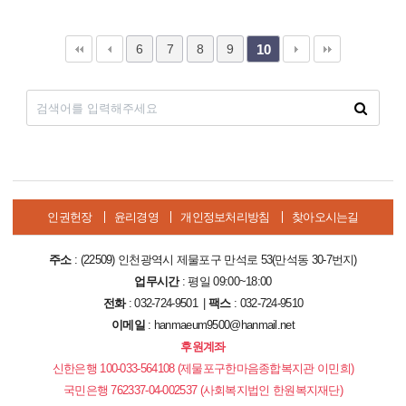
6
7
8
9
10
인권헌장
윤리경영
개인정보처리방침
찾아오시는길
주소
: (22509) 인천광역시 제물포구 만석로 53(만석동 30-7번지)
업무시간
: 평일 09:00~18:00
전화
: 032-724-9501 |
팩스
: 032-724-9510
이메일
: hanmaeum9500@hanmail.net
후원계좌
신한은행 100-033-564108 (제물포구한마음종합복지관 이민희)
국민은행 762337-04-002537 (사회복지법인 한원복지재단)