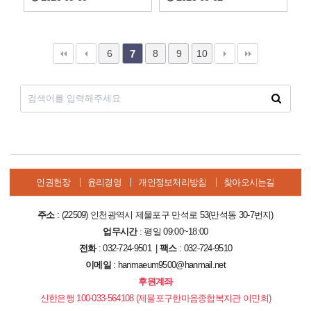
6
8
9
10
7
인권헌장
윤리경영
개인정보처리방침
찾아오시는길
주소
: (22509) 인천광역시 제물포구 만석로 53(만석동 30-7번지)
업무시간
: 평일 09:00~18:00
전화
: 032-724-9501 |
팩스
: 032-724-9510
이메일
: hanmaeum9500@hanmail.net
후원계좌
신한은행 100-033-564108 (제물포구한마음종합복지관 이민희)