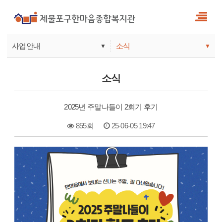
사업안내
소식
▼
▼
사업안내
소식
소식
기관안내
서비스
2025년 주말나들이 2회기 후기
참여
855회
25-06-05 19:47
본문