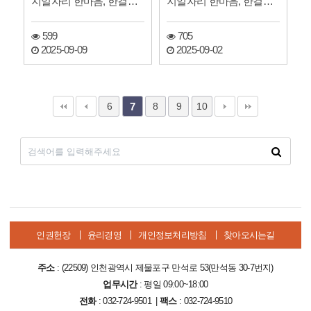
지일자리 한마음, 한걸음
지일자리 한마음, 한걸음
기자단 신문
기자단 신문
599
705
2025-09-09
2025-09-02
6
8
9
10
7
인권헌장
윤리경영
개인정보처리방침
찾아오시는길
주소
: (22509) 인천광역시 제물포구 만석로 53(만석동 30-7번지)
업무시간
: 평일 09:00~18:00
전화
: 032-724-9501 |
팩스
: 032-724-9510