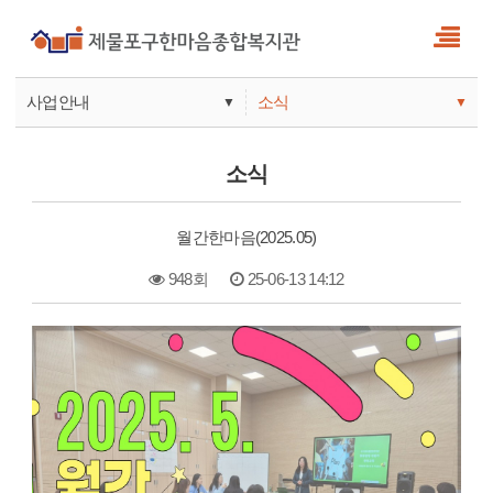
사업안내
소식
▼
▼
사업안내
소식
소식
기관안내
서비스
월간한마음(2025.05)
참여
948회
25-06-13 14:12
본문