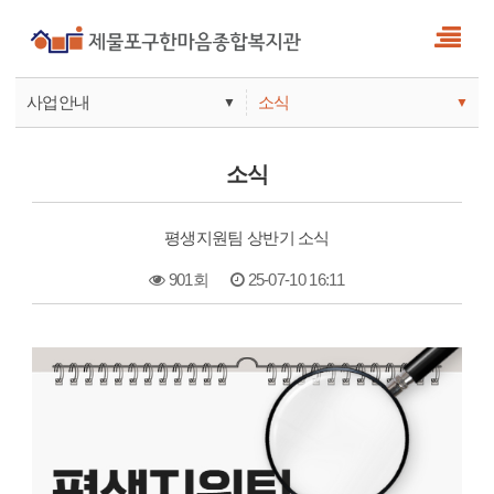
사업안내
소식
▼
▼
사업안내
소식
소식
기관안내
서비스
평생지원팀 상반기 소식
참여
901회
25-07-10 16:11
본문