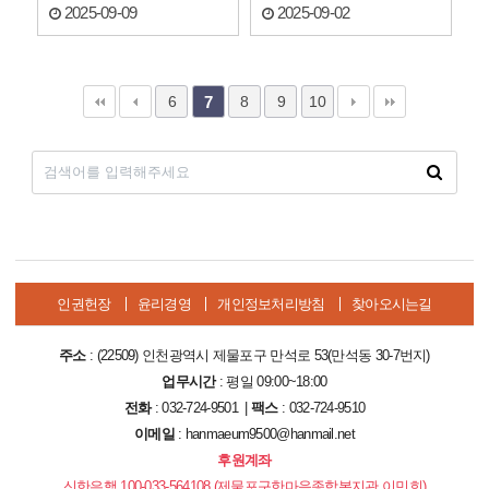
2025-09-09
2025-09-02
6
8
9
10
7
인권헌장
윤리경영
개인정보처리방침
찾아오시는길
주소
: (22509) 인천광역시 제물포구 만석로 53(만석동 30-7번지)
업무시간
: 평일 09:00~18:00
전화
: 032-724-9501 |
팩스
: 032-724-9510
이메일
: hanmaeum9500@hanmail.net
후원계좌
신한은행 100-033-564108 (제물포구한마음종합복지관 이민희)