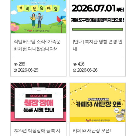
직업허브팀 소식<가족문
[안내] 복지관 명칭 변경 안
화체험 다녀왔습니다!>
내
289
416
2026-06-29
2026-06-26
2026년 췌장장애 등록 시
카페53 새단장 오픈!