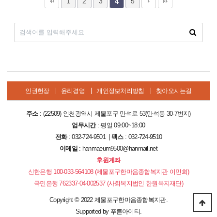
1
2
3
5
4
인권헌장
윤리경영
개인정보처리방침
찾아오시는길
주소
: (22509) 인천광역시 제물포구 만석로 53(만석동 30-7번지)
업무시간
: 평일 09:00~18:00
전화
: 032-724-9501 |
팩스
: 032-724-9510
이메일
: hanmaeum9500@hanmail.net
후원계좌
신한은행 100-033-564108 (제물포구한마음종합복지관 이민희)
국민은행 762337-04-002537 (사회복지법인 한원복지재단)
Copyright
©
2022 제물포구한마음종합복지관.
Supported by
푸른아이티.