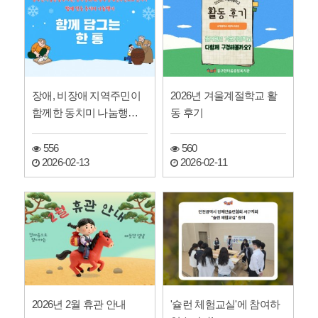
장애, 비장애 지역주민이
2026년 겨울계절학교 활
함께한 동치미 나눔행사
동 후기
"함께 담그는 한 통" …
556
560
2026-02-13
2026-02-11
2026년 2월 휴관 안내
'슐런 체험교실'에 참여하