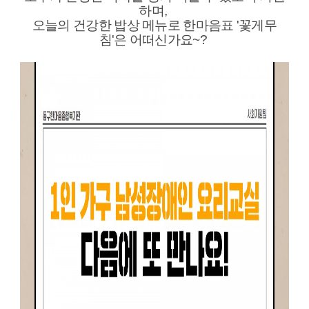
하며,
오늘의 건강한 밥상 메뉴로 한마음표 '꽃게무
침'은 어떠신가요~?