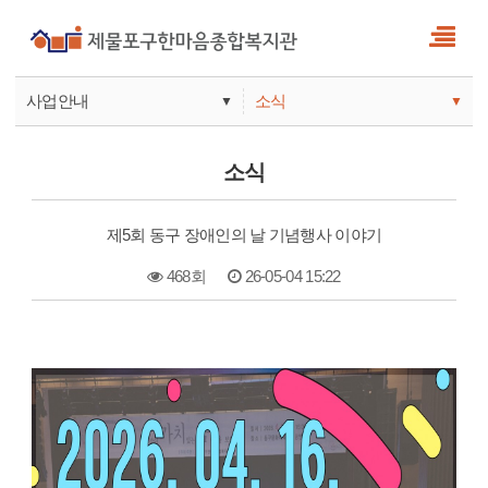
사업안내
소식
▼
▼
사업안내
소식
소식
기관안내
서비스
제5회 동구 장애인의 날 기념행사 이야기
참여
468회
26-05-04 15:22
본문