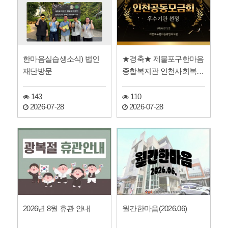
한마음실습생소식) 법인
★경축★ 제물포구한마음
재단방문
종합복지관 인천사회복지
공동모금회 우수기관 선
정
143
110
2026-07-28
2026-07-28
2026년 8월 휴관 안내
월간한마음(2026.06)