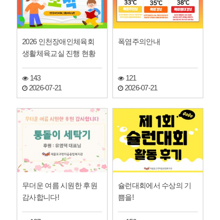
2026 인천장애인체육회
폭염주의안내
생활체육교실 진행 현황
143
121
2026-07-21
2026-07-21
무더운 여름 시원한 후원
슐런대회에서 수상의 기
감사합니다!
쁨을!