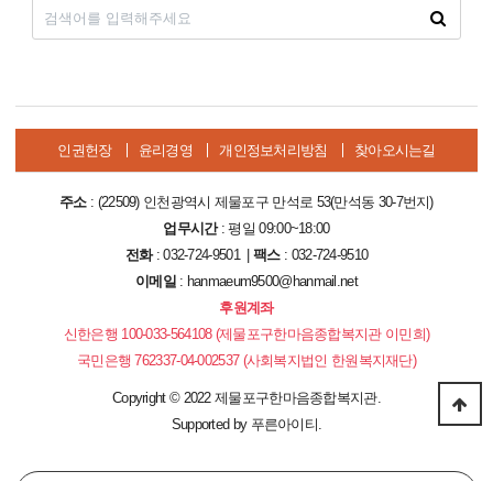
인권헌장
윤리경영
개인정보처리방침
찾아오시는길
주소
: (22509) 인천광역시 제물포구 만석로 53(만석동 30-7번지)
업무시간
: 평일 09:00~18:00
전화
: 032-724-9501 |
팩스
: 032-724-9510
이메일
: hanmaeum9500@hanmail.net
후원계좌
신한은행 100-033-564108 (제물포구한마음종합복지관 이민희)
국민은행 762337-04-002537 (사회복지법인 한원복지재단)
Copyright
©
2022 제물포구한마음종합복지관.
Supported by
푸른아이티.