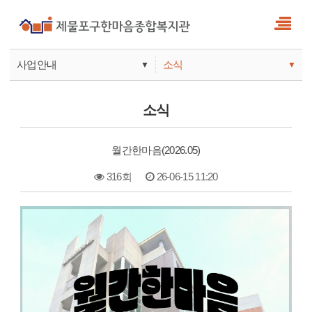
사업안내
소식
▼
▼
사업안내
소식
소식
기관안내
서비스
월간한마음(2026.05)
참여
316회
26-06-15 11:20
본문