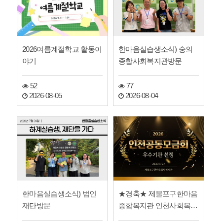
2026여름계절학교 활동이
한마음실습생소식) 숭의
야기
종합사회복지관방문
52
77
2026-08-05
2026-08-04
한마음실습생소식) 법인
★경축★ 제물포구한마음
재단방문
종합복지관 인천사회복지
공동모금회 우수기관 선