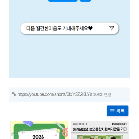
https://youtube.com/shorts/0fxY3Z2KLYs
104회 연결
목록