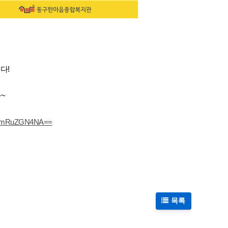
다!
~
zkwYmRuZGN4NA==
목록