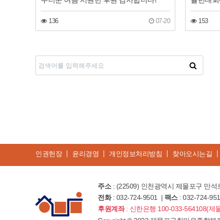
136
07-20
153
다음
맨끝
인권헌장
윤리경영
개인정보처리방침
찾아오시는길
주소
: (22509) 인천광역시 제물포구 만석로
전화
: 032-724-9501 |
팩스
: 032-724-95
후원계좌
: 신한은행 100-033-56410