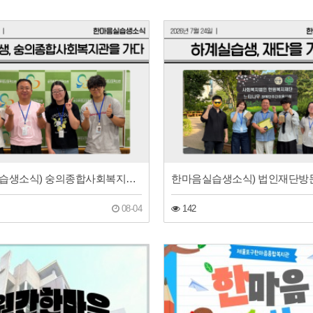
한마음실습생소식) 숭의종합사회복지관방문
한마음실습생소식) 법인재단방
08-04
142