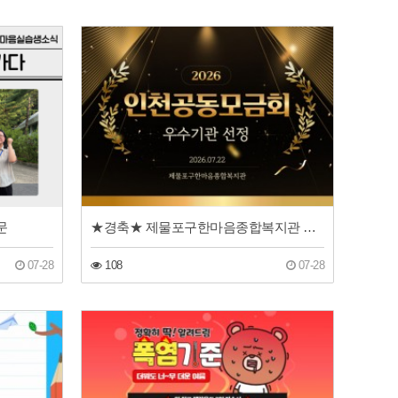
문
★경축★ 제물포구한마음종합복지관 인천사회복지공동모금회 우수기관 선정
07-28
108
07-28