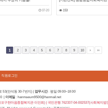
07-20
153
1
2
3
4
5
6
7
8
9
10
직원로그인
 53(만석동 30-7번지) |
업무시간
: 평일 09:00~18:00
10 |
이메일
: hanmaeum9500@hanmail.net
8(제물포구한마음종합복지관 이민희) | 국민은행 762337-04-002537(사회복