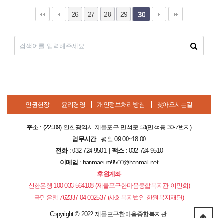
26
27
28
29
30
인권헌장
윤리경영
개인정보처리방침
찾아오시는길
주소
: (22509) 인천광역시 제물포구 만석로 53(만석동 30-7번지)
업무시간
: 평일 09:00~18:00
전화
: 032-724-9501 |
팩스
: 032-724-9510
이메일
: hanmaeum9500@hanmail.net
후원계좌
신한은행 100-033-564108 (제물포구한마음종합복지관 이민희)
국민은행 762337-04-002537 (사회복지법인 한원복지재단)
Copyright
©
2022 제물포구한마음종합복지관.