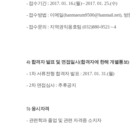
- 접수기간
: 2017. 01. 16.(
월
)
∼
2017. 01. 25.(
수
)
- 접수방법
:
이메일
(hanmaeum9500@hanmail.net),
방
- 접수문의
:
지역권익옹호팀
(032)880-9521
∼
4
4)
합격자 발표 및 면접일시
(
합격자에 한해 개별통보
)
- 1
차 서류전형 합격자 발표
: 2017. 01. 31.(
월
)
-
2
차 면접심사
:
추후공지
5)
응시자격
관련학과 졸업 및 관련 자격증 소지자
-