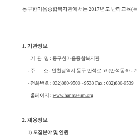
동구한마음종합복지관에서는
2017
년도 난타교육
(
1.
기관정보
- 기 관 명
:
동구한마음종합복지관
- 주 소
:
인천광역시 동구 만석로
53 (만석동30 - 
- 전화번호
: 032)880-9500
∼
9538 Fax : 032)880-9539
- 홈페이지
:
www.hanmaeum.org
2.
채용정보
1)
모집분야 및 인원