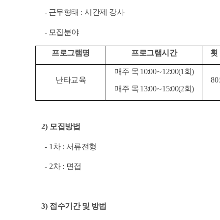
- 근무형태
:
시간제 강사
- 모집분야
프로그램명
프로그램시간
횟
매주 목
10:00
∼
12:00(1
회
)
난타교육
80
매주 목
13:00
∼
15:00(2
회
)
2)
모집방법
- 1
차
:
서류전형
- 2
차
:
면접
3)
접수기간 및 방법