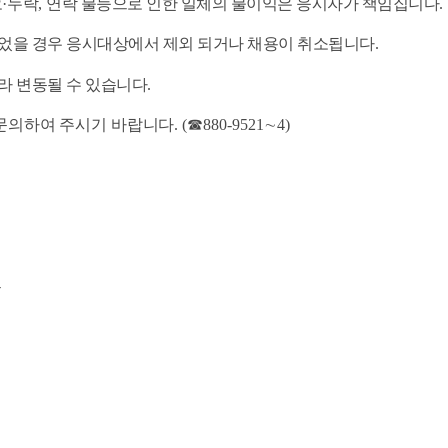
오
·
누락
,
연락 불능으로 인한 일체의 불이익은 응시자가 책임집니다
.
되었을 경우 응시대상에서 제외 되거나 채용이 취소됩니다
.
라 변동될 수 있습니다
.
 문의하여 주시기 바랍니다
.
(
☎
880-9521
∼
4)
부