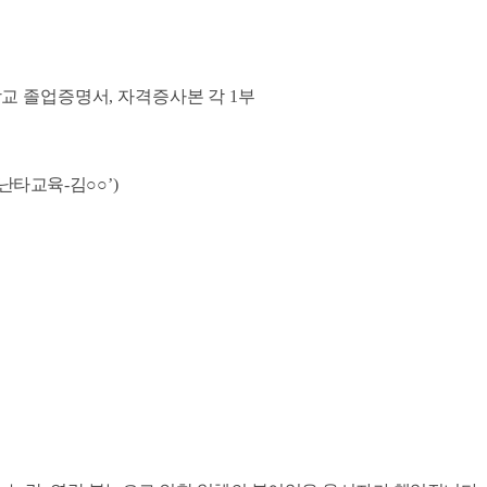
교 졸업증명서
,
자격증사본 각
1
부
난타교육
-
김
○○
’)