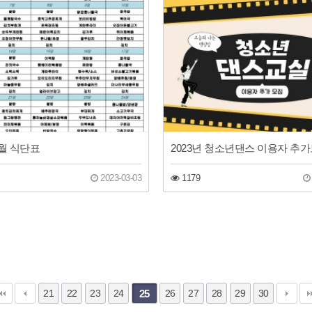
3월 식단표
2023년 청소년댄스 이용자 추
2023-03-03
1179
21
22
23
24
25
26
27
28
29
30