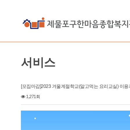
서비스
[모집마감]2023 겨울계절학교(알고먹는 요리교실) 이용
1,271회