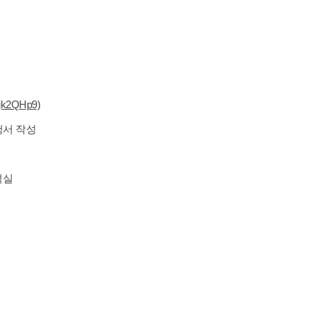
fsjk2QHp9)
서 작성
목적실