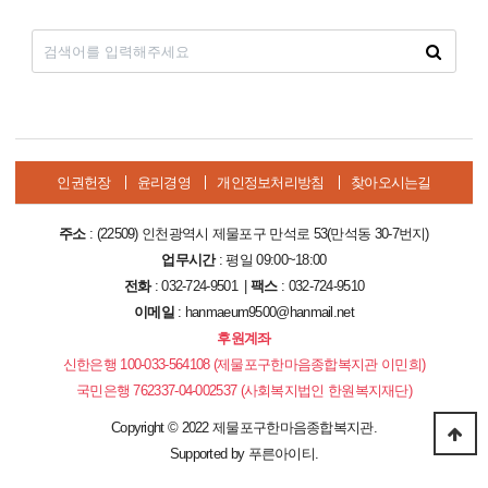
인권헌장
윤리경영
개인정보처리방침
찾아오시는길
주소
: (22509) 인천광역시 제물포구 만석로 53(만석동 30-7번지)
업무시간
: 평일 09:00~18:00
전화
: 032-724-9501 |
팩스
: 032-724-9510
이메일
: hanmaeum9500@hanmail.net
후원계좌
신한은행 100-033-564108 (제물포구한마음종합복지관 이민희)
국민은행 762337-04-002537 (사회복지법인 한원복지재단)
Copyright
©
2022 제물포구한마음종합복지관.
Supported by
푸른아이티.