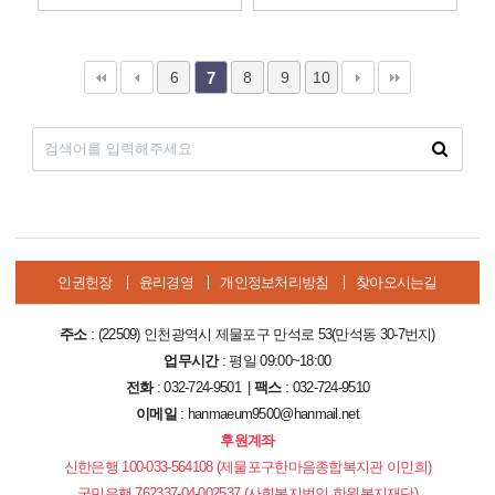
6
8
9
10
7
인권헌장
윤리경영
개인정보처리방침
찾아오시는길
주소
: (22509) 인천광역시 제물포구 만석로 53(만석동 30-7번지)
업무시간
: 평일 09:00~18:00
전화
: 032-724-9501 |
팩스
: 032-724-9510
이메일
: hanmaeum9500@hanmail.net
후원계좌
신한은행 100-033-564108 (제물포구한마음종합복지관 이민희)
국민은행 762337-04-002537 (사회복지법인 한원복지재단)