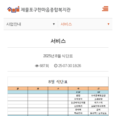
사업안내
서비스
▼
▼
사업안내
소식
서비스
기관안내
서비스
2025년 8월 식단표
참여
687회
25-07-30 18:26
본문