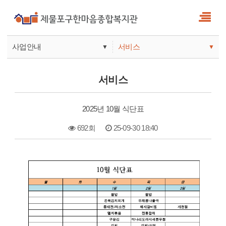
사업안내
서비스
▼
▼
사업안내
소식
서비스
기관안내
서비스
2025년 10월 식단표
참여
692회
25-09-30 18:40
본문