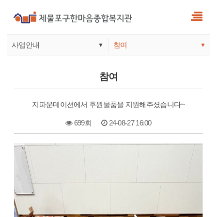
사업안내
참여
▼
▼
사업안내
소식
참여
기관안내
서비스
지파운데이션에서 후원물품을 지원해주셨습니다~
참여
699회
24-08-27 16:00
본문