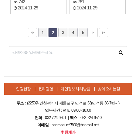
달해 주셨…
742
781
2024-11-29
2024-11-29
1
3
4
5
2
인권헌장
윤리경영
개인정보처리방침
찾아오시는길
주소
: (22509) 인천광역시 제물포구 만석로 53(만석동 30-7번지)
업무시간
: 평일 09:00~18:00
전화
: 032-724-9501 |
팩스
: 032-724-9510
이메일
: hanmaeum9500@hanmail.net
후원계좌