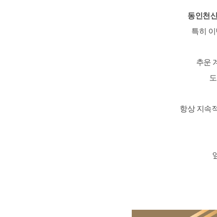
동인천
특히 
추운 
도
항상 지속