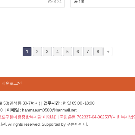
04-24
191
1
2
3
4
5
6
7
8
직원로그인
 53(만석동 30-7번지) |
업무시간
: 평일 09:00~18:00
10 |
이메일
: hanmaeum9500@hanmail.net
8(제물포구한마음종합복지관 이민희) | 국민은행 762337-04-002537(사회복
rights reserved. Supported by
푸른아이티.