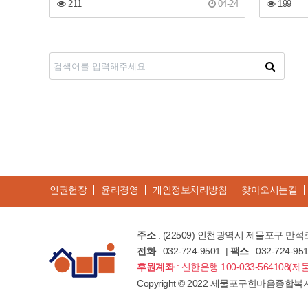
211
04-24
199
맨끝
인권헌장
윤리경영
개인정보처리방침
찾아오시는길
주소
: (22509) 인천광역시 제물포구 만석로
전화
: 032-724-9501 |
팩스
: 032-724-95
후원계좌
: 신한은행 100-033-56410
Copyright
©
2022 제물포구한마음종합복지관. All 