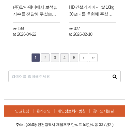
(주)알파웨이에서 보석십
HD건설기계에서 쌀 10kg
자수를 전달해 주셨습니
30포대를 후원해 주셨습
다.
니다!
199
327
2026-04-22
2026-02-10
2
3
4
5
1
인권헌장
윤리경영
개인정보처리방침
찾아오시는길
주소
: (22509) 인천광역시 제물포구 만석로 53(만석동 30-7번지)