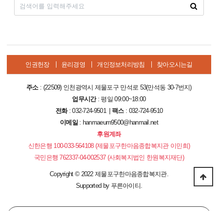
인권헌장
윤리경영
개인정보처리방침
찾아오시는길
주소
: (22509) 인천광역시 제물포구 만석로 53(만석동 30-7번지)
업무시간
: 평일 09:00~18:00
전화
: 032-724-9501 |
팩스
: 032-724-9510
이메일
: hanmaeum9500@hanmail.net
후원계좌
신한은행 100-033-564108 (제물포구한마음종합복지관 이민희)
국민은행 762337-04-002537 (사회복지법인 한원복지재단)
Copyright
©
2022 제물포구한마음종합복지관.
Supported by
푸른아이티.
PC 버전으로 보기