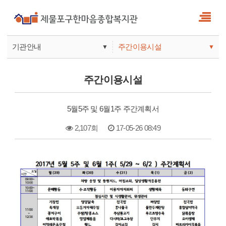
기관안내
주간이용시설
▼
▼
사업안내
복지관
주간이용시설
기관안내
주간보호
5월5주 및 6월1주 주간계획서
2,107회
17-05-26 08:49
본문