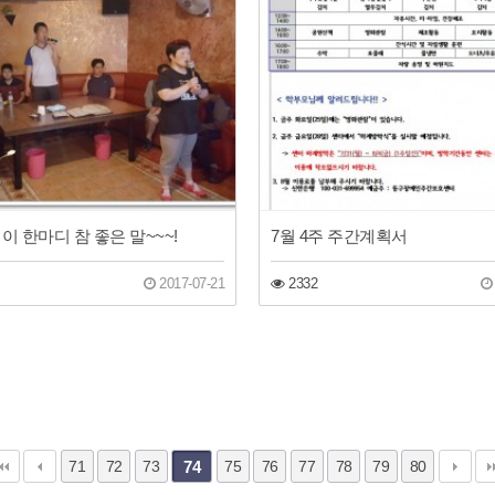
이 한마디 참 좋은 말~~~!
7월 4주 주간계획서
2017-07-21
2332
71
72
73
74
75
76
77
78
79
80