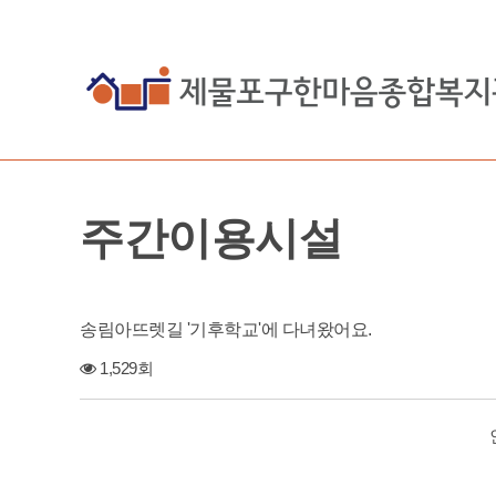
주간이용시설
송림아뜨렛길 '기후학교'에 다녀왔어요.
1,529회