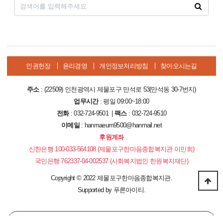
인권헌장
윤리경영
개인정보처리방침
찾아오시는길
주소
: (22509) 인천광역시 제물포구 만석로 53(만석동 30-7번지)
업무시간
: 평일 09:00~18:00
전화
: 032-724-9501 |
팩스
: 032-724-9510
이메일
: hanmaeum9500@hanmail.net
후원계좌
신한은행 100-033-564108 (제물포구한마음종합복지관 이민희)
국민은행 762337-04-002537 (사회복지법인 한원복지재단)
Copyright
©
2022 제물포구한마음종합복지관.
Supported by
푸른아이티.
PC 버전으로 보기