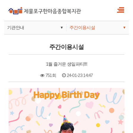
기관안내
주간이용시설
▼
▼
사업안내
복지관
주간이용시설
기관안내
주간보호
1월 즐거운 생일파티!!!
751회
24-01-23 14:47
본문