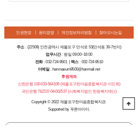
인권헌장
윤리경영
개인정보처리방침
찾아오시는길
주소
: (22509) 인천광역시 제물포구 만석로 53(만석동 30-7번지)
업무시간
: 평일 09:00~18:00
전화
: 032-724-9501 |
팩스
: 032-724-9510
이메일
: hanmaeum9500@hanmail.net
후원계좌
신한은행 100-033-564108 (제물포구한마음종합복지관 이민희)
국민은행 762337-04-002537 (사회복지법인 한원복지재단)
Copyright
©
2022 제물포구한마음종합복지관.
Supported by
푸른아이티.
PC 버전으로 보기