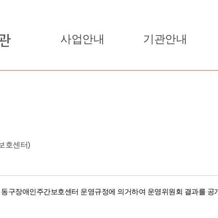
사업안내
기관안내
보호센터)
및 동구장애인주간보호센터
운영
규정
에 의거하여
운영
위
원회
결과
를 공