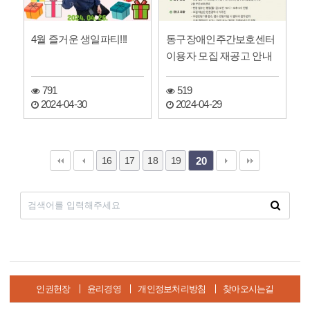
4월 즐거운 생일파티!!!
동구장애인주간보호센터
이용자 모집 재공고 안내
791
519
2024-04-30
2024-04-29
16
17
18
19
20
인권헌장
윤리경영
개인정보처리방침
찾아오시는길