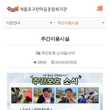
기관안내
주간이용시설
▼
▼
사업안내
복지관
주간이용시설
기관안내
주간보호
3월 주간보호 소식입니다!
539회
24-03-28 09:32
본문