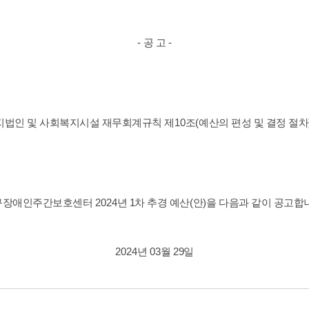
-
-
공 고
10
(
법인 및 사회복지시설 재무회계규칙 제
조
예산의 편성 및 결정 절차
2024
1
(
)
구장애인주간보호센터
년
차 추경 예산
안
을 다음과 같이 공고합
2024
03
29
년
월
일