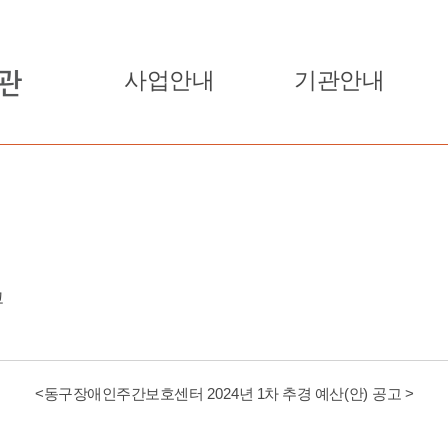
사업안내
기관안내
고
<
2024
1
(
)
>
동구장애인주간보호센터
년
차 추경 예산
안
공고