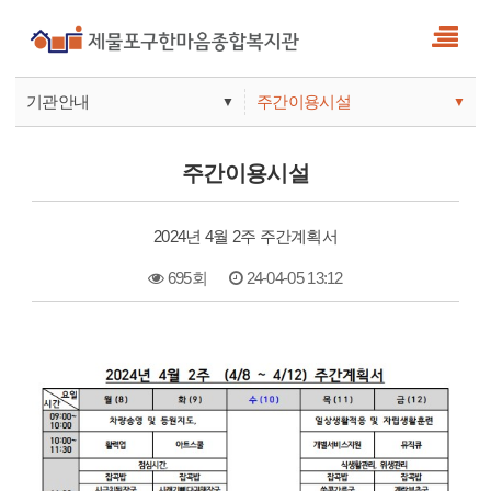
기관안내
주간이용시설
▼
▼
사업안내
복지관
주간이용시설
기관안내
주간보호
2024년 4월 2주 주간계획서
695회
24-04-05 13:12
본문