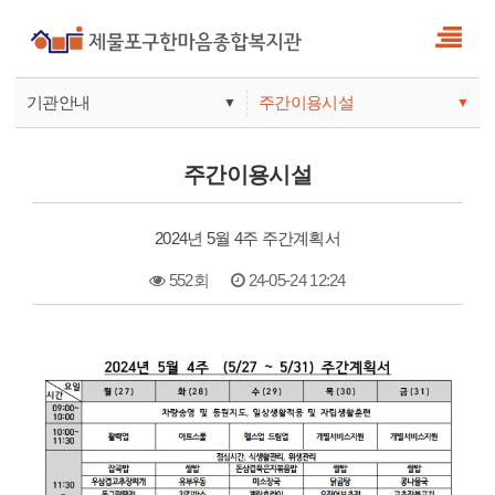
기관안내
주간이용시설
▼
▼
사업안내
복지관
주간이용시설
기관안내
주간보호
2024년 5월 4주 주간계획서
552회
24-05-24 12:24
본문