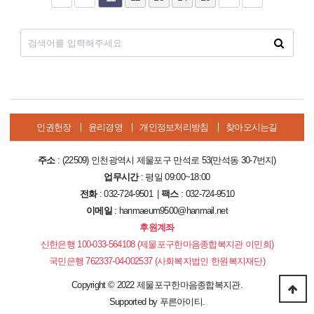
인권헌장
윤리경영
개인정보처리방침
찾아오시는길
주소
: (22509) 인천광역시 제물포구 만석로 53(만석동 30-7번지)
업무시간
: 평일 09:00~18:00
전화
: 032-724-9501 |
팩스
: 032-724-9510
이메일
: hanmaeum9500@hanmail.net
후원계좌
신한은행 100-033-564108 (제물포구한마음종합복지관 이민희)
국민은행 762337-04-002537 (사회복지법인 한원복지재단)
Copyright
©
2022 제물포구한마음종합복지관.
Supported by
푸른아이티.