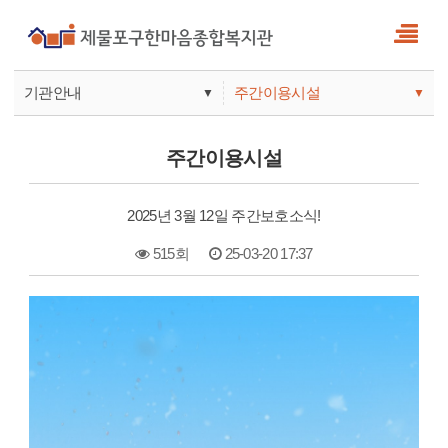
기관안내
주간이용시설
▼
▼
사업안내
복지관
주간이용시설
기관안내
주간보호
2025년 3월 12일 주간보호소식!
515회
25-03-20 17:37
본문