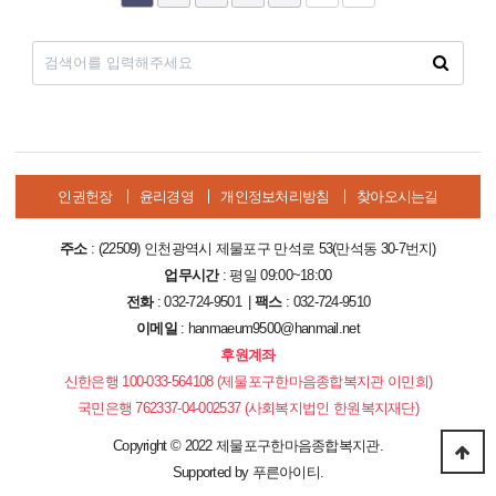
인권헌장
윤리경영
개인정보처리방침
찾아오시는길
주소
: (22509) 인천광역시 제물포구 만석로 53(만석동 30-7번지)
업무시간
: 평일 09:00~18:00
전화
: 032-724-9501 |
팩스
: 032-724-9510
이메일
: hanmaeum9500@hanmail.net
후원계좌
신한은행 100-033-564108 (제물포구한마음종합복지관 이민희)
국민은행 762337-04-002537 (사회복지법인 한원복지재단)
Copyright
©
2022 제물포구한마음종합복지관.
Supported by
푸른아이티.