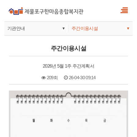
기관안내
주간이용시설
▼
▼
사업안내
복지관
주간이용시설
기관안내
주간보호
2026년 5월 1주 주간계획서
209회
26-04-30 09:14
본문