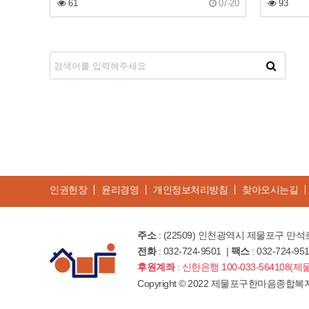
61
07-20
93
다음
맨끝
인권헌장
윤리경영
개인정보처리방침
찾아오시는길
주소
: (22509) 인천광역시 제물포구 만석로
전화
: 032-724-9501 |
팩스
: 032-724-95
후원계좌
: 신한은행 100-033-56410
Copyright
©
2022 제물포구한마음종합복지관. All 