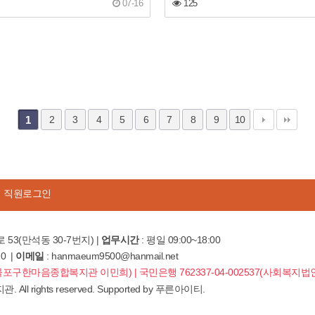
07-16
125
1
2
3
4
5
6
7
8
9
10
직원로그인
 53(만석동 30-7번지) |
업무시간
: 평일 09:00~18:00
10 |
이메일
: hanmaeum9500@hanmail.net
8(제물포구한마음종합복지관 이민희) | 국민은행 762337-04-002537(사회복
rights reserved. Supported by
푸른아이티.